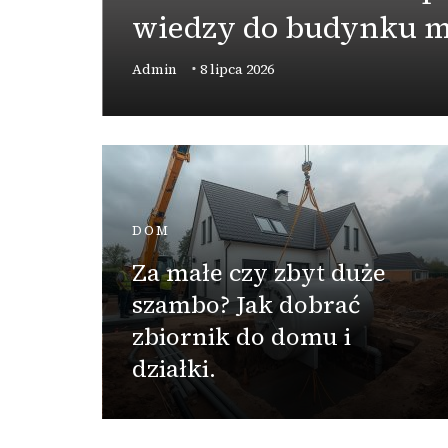
wiedzy do budynku m
Admin
8 lipca 2026
DOM
prawić
ania
Za małe czy zbyt duże
szambo? Jak dobrać
zbiornik do domu i
działki.