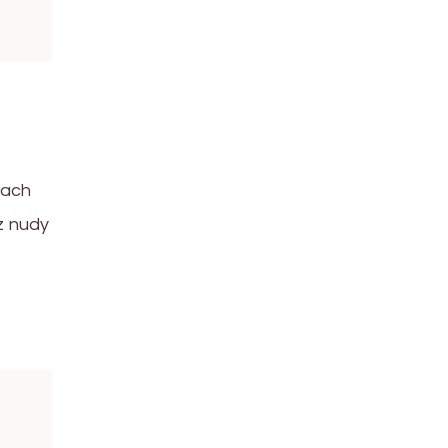
sach
z nudy