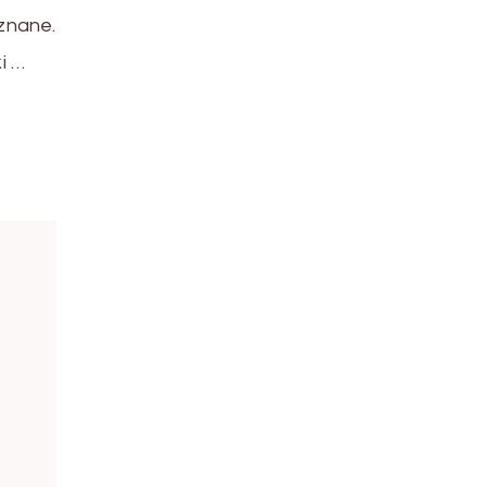
znane.
i …