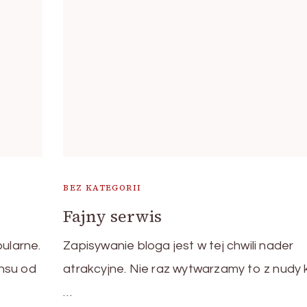
BEZ KATEGORII
Fajny serwis
pularne.
Zapisywanie bloga jest w tej chwili nader
nsu od
atrakcyjne. Nie raz wytwarzamy to z nudy 
…