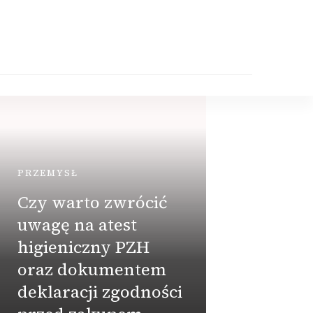
PRZEMYSŁ
Czy warto zwrócić
uwagę na atest
higieniczny PZH
oraz dokumentem
PRZEMY
deklaracji zgodności
Szam