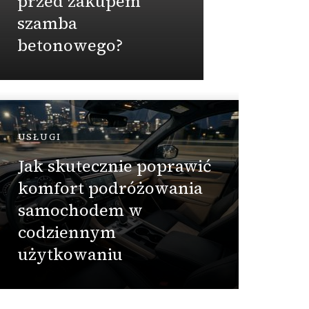
przed zakupem
wied
szamba
betonowego?
Admin
USŁUGI
DOM
Jak skutecznie poprawić
komfort podróżowania
Za ma
samochodem w
szamb
codziennym
zbior
użytkowaniu
działk