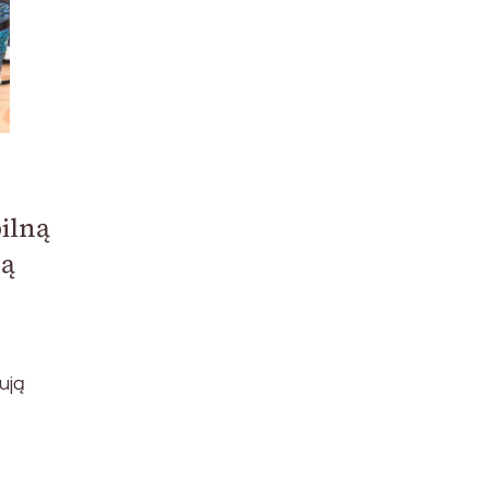
ilną
zą
ują