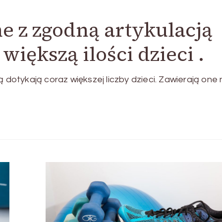
e z zgodną artykulacją
większą ilości dzieci .
otykają coraz większej liczby dzieci. Zawierają one 