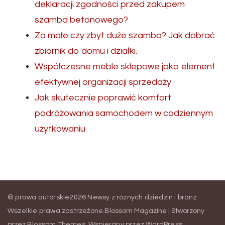
deklaracji zgodności przed zakupem
szamba betonowego?
Za małe czy zbyt duże szambo? Jak dobrać
zbiornik do domu i działki.
Współczesne meble sklepowe jako element
efektywnej organizacji sprzedaży
Jak skutecznie poprawić komfort
podróżowania samochodem w codziennym
użytkowaniu
© prawa autorskie2026
Newsy z róznych dziedzin i branż
.
Wszelkie prawa zastrzeżone.
Blossom Magazine | Stworzony
przez
Blossom Themes
.
Wspierany przez
WordPress
.