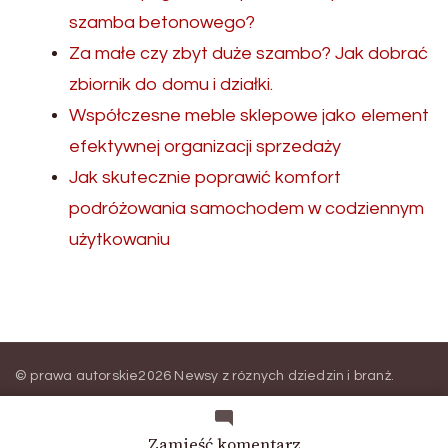
szamba betonowego?
Za małe czy zbyt duże szambo? Jak dobrać
zbiornik do domu i działki.
Współczesne meble sklepowe jako element
efektywnej organizacji sprzedaży
Jak skutecznie poprawić komfort
podróżowania samochodem w codziennym
użytkowaniu
© prawa autorskie2026
Newsy z róznych dziedzin i branż
.
Wszelkie prawa zastrzeżone.
Blossom Magazine | Stworzony
przez
Blossom Themes
.
Wspierany przez
WordPress
.
we
Zamieść komentarz