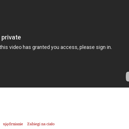
ujędrnianie
Zabiegi na ciało