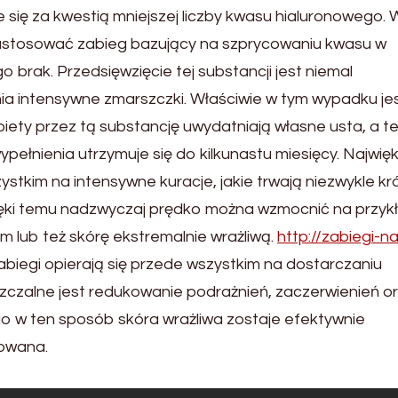
je się za kwestią mniejszej liczby kwasu hialuronowego. 
zastosować zabieg bazujący na szprycowaniu kwasu w
o brak. Przedsięwzięcie tej substancji jest niemal
a intensywne zmarszczki. Właściwie w tym wypadku je
iety przez tą substancję uwydatniają własne usta, a t
wypełnienia utrzymuje się do kilkunastu miesięcy. Najwię
stkim na intensywne kuracje, jakie trwają niezwykle kr
zięki temu nadzwyczaj prędko można wzmocnić na przyk
m lub też skórę ekstremalnie wrażliwą.
http://zabiegi-na
biegi opierają się przede wszystkim na dostarczaniu
szczalne jest redukowanie podrażnień, zaczerwienień o
o w ten sposób skóra wrażliwa zostaje efektywnie
owana.