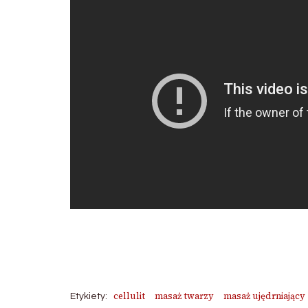
cellulit
masaż twarzy
masaż ujędrniający
Etykiety: