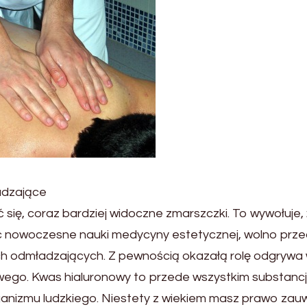
adzające
 się, coraz bardziej widoczne zmarszczki. To wywołuje,
jąc nowoczesne nauki medycyny estetycznej, wolno prz
h odmładzających. Z pewnością okazałą rolę odgrywa
wego. Kwas hialuronowy to przede wszystkim substancj
ganizmu ludzkiego. Niestety z wiekiem masz prawo zau