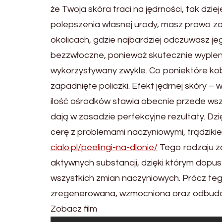
że Twoja skóra traci na jędrności, tak dzie
polepszenia własnej urody, masz prawo 
okolicach, gdzie najbardziej odczuwasz jeg
bezzwłoczne, ponieważ skutecznie wypleni
wykorzystywany zwykle. Co poniektóre kob
zapadnięte policzki. Efekt jędrnej skóry – 
ilość ośrodków stawia obecnie przede wszy
dają w zasadzie perfekcyjne rezultaty. D
cerę z problemami naczyniowymi, trądzikie
cialo.pl/peelingi-na-dlonie/
Tego rodzaju za
aktywnych substancji, dzięki którym dopu
wszystkich zmian naczyniowych. Prócz teg
zregenerowana, wzmocniona oraz odbud
Zobacz film