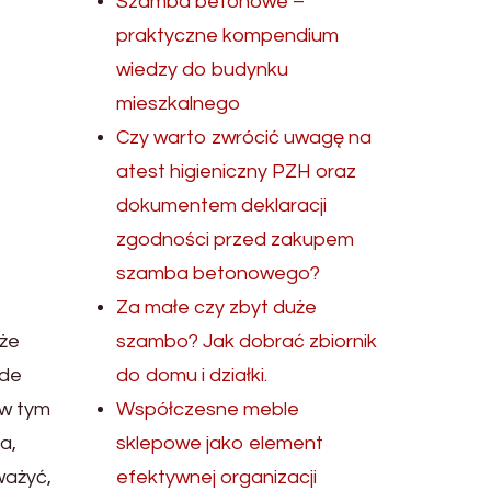
Szamba betonowe –
praktyczne kompendium
wiedzy do budynku
mieszkalnego
Czy warto zwrócić uwagę na
atest higieniczny PZH oraz
dokumentem deklaracji
zgodności przed zakupem
szamba betonowego?
Za małe czy zbyt duże
 że
szambo? Jak dobrać zbiornik
ede
do domu i działki.
 w tym
Współczesne meble
a,
sklepowe jako element
ważyć,
efektywnej organizacji