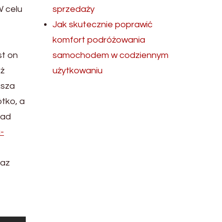
W celu
sprzedaży
Jak skutecznie poprawić
komfort podróżowania
st on
samochodem w codziennym
eż
użytkowaniu
ksza
ótko, a
ład
-
raz