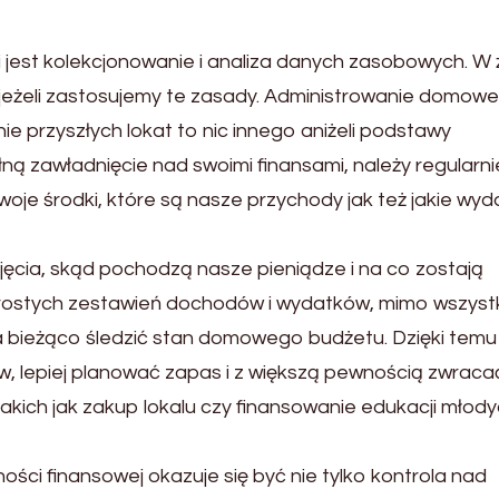
st kolekcjonowanie i analiza danych zasobowych. W 
jeżeli zastosujemy te zasady. Administrowanie domow
e przyszłych lokat to nic innego aniżeli podstawy
ą zawładnięcie nad swoimi finansami, należy regularni
je środki, które są nasze przychody jak też jakie wyda
cia, skąd pochodzą nasze pieniądze i na co zostają
ostych zestawień dochodów i wydatków, mimo wszyst
a bieżąco śledzić stan domowego budżetu. Dzięki temu
 lepiej planować zapas i z większą pewnością zwraca
akich jak zakup lokalu czy finansowanie edukacji młody
ności finansowej okazuje się być nie tylko kontrola nad