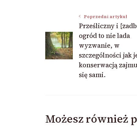
Nawigacja
Poprzedni artykuł
Prześliczny i {zad
ogród to nie lada
wpisu
wyzwanie, w
szczególności jak j
konserwacją zajm
się sami.
Możesz również p