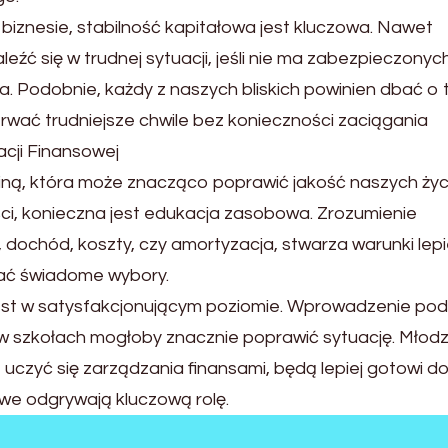
biznesie, stabilność kapitałowa jest kluczowa. Nawet
eźć się w trudnej sytuacji, jeśli nie ma zabezpieczonyc
Podobnie, każdy z naszych bliskich powinien dbać o t
trwać trudniejsze chwile bez konieczności zaciągania
cji Finansowej
ziną, która może znacząco poprawić jakość naszych życ
ści, konieczna jest edukacja zasobowa. Zrozumienie
 dochód, koszty, czy amortyzacja, stwarza warunki lepi
ać świadome wybory.
jest w satysfakcjonującym poziomie. Wprowadzenie po
szkołach mogłoby znacznie poprawić sytuację. Młodz
 uczyć się zarządzania finansami, będą lepiej gotowi d
owe odgrywają kluczową rolę.