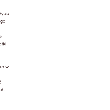
życiu
ego
e
tki
ko w
ć
ch.