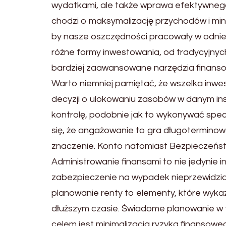
wydatkami, ale także wprawa efektywnego 
chodzi o maksymalizację przychodów i mini
by nasze oszczędności pracowały w odnie
różne formy inwestowania, od tradycyjny
bardziej zaawansowane narzędzia finansowe
Warto niemniej pamiętać, że wszelka inwes
decyzji o ulokowaniu zasobów w danym i
kontrolę, podobnie jak to wykonywać specj
się, że angażowanie to gra długoterminowa
znaczenie. Konto natomiast Bezpieczeń
Administrowanie finansami to nie jedynie 
zabezpieczenie na wypadek nieprzewidzian
planowanie renty to elementy, które wyka
dłuższym czasie. Świadome planowanie w t
celem jest minimalizacja ryzyka finansowe