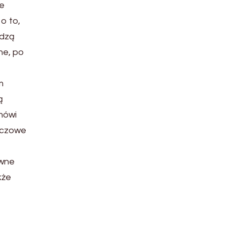
ie
o to,
odzą
ne, po
m
ą
mówi
luczowe
owne
kże