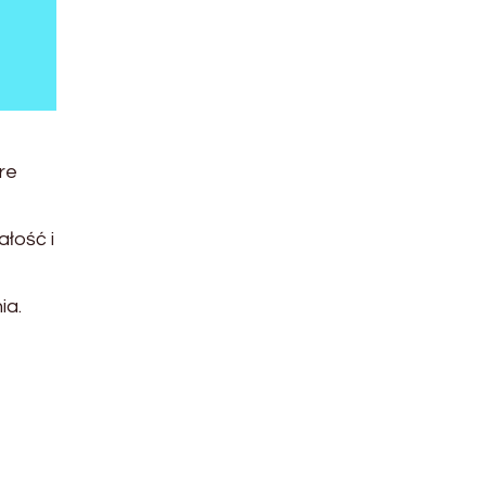
re
ałość i
ia.