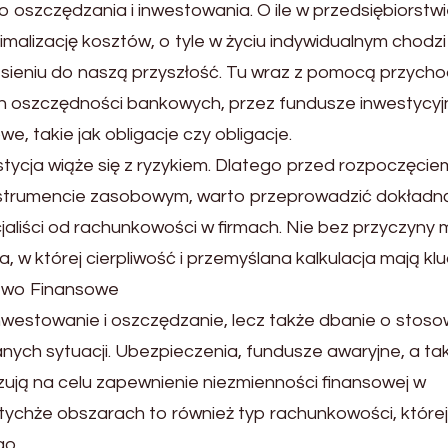
oszczędzania i inwestowania. O ile w przedsiębiorstw
malizację kosztów, o tyle w życiu indywidualnym chodzi 
sieniu do naszą przyszłość. Tu wraz z pomocą przych
ch oszczędności bankowych, przez fundusze inwestycyj
, takie jak obligacje czy obligacje.
tycja wiąże się z ryzykiem. Dlatego przed rozpoczęcie
nstrumencie zasobowym, warto przeprowadzić dokładn
aliści od rachunkowości w firmach. Nie bez przyczyny 
, w której cierpliwość i przemyślana kalkulacja mają k
stwo Finansowe
inwestowanie i oszczędzanie, lecz także dbanie o stos
ych sytuacji. Ubezpieczenia, fundusze awaryjne, a ta
zują na celu zapewnienie niezmienności finansowej w
ychże obszarach to również typ rachunkowości, której
go.